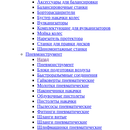
Аксессуары для балансировки
Балансировочные станки
Борторасширители
Бустер накачки колес
Вулканизаторы
Комплектующие для вулканизаторов
Мойка колес
Нарезатель протектора
Станки для правки дисков
Шиномонтажные станки
Пневмоиструмент
Назад
Пневмоиструмент
Блоки подготовки воздуха
Быстроразъемные соединения
Гайковерты пневматические
Молотки пневматические
Наконечники накачки
Обдувочные пистолеты
Пистолеты накачки
Пылесосы пневматические
Фитинги пневматические
Шланги витые
Шланги пневматические
Шлифмашинки пневматические