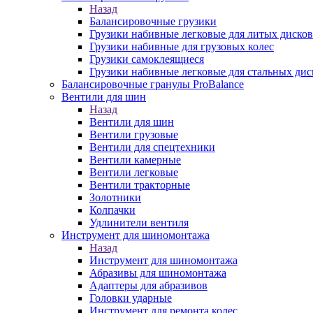
Назад
Балансировочные грузики
Грузики набивные легковые для литых дисков
Грузики набивные для грузовых колес
Грузики самоклеящиеся
Грузики набивные легковые для стальных дис
Балансировочные гранулы ProBalance
Вентили для шин
Назад
Вентили для шин
Вентили грузовые
Вентили для спецтехники
Вентили камерные
Вентили легковые
Вентили тракторные
Золотники
Колпачки
Удлинители вентиля
Инструмент для шиномонтажа
Назад
Инструмент для шиномонтажа
Абразивы для шиномонтажа
Адаптеры для абразивов
Головки ударные
Инструмент для ремонта колес