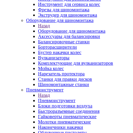
Инструмент для сервиса колес
Фрезы для шиномонтажа
Экструдер для шиномонтажа
Оборудование для шиномонтажа
Назад
Оборудование для шиномонтажа
Аксессуары для балансировки
Балансировочные станки
Борторасширители
Бустер накачки колес
Вулканизаторы
Комплектующие для вулканизаторов
Мойка колес
Нарезатель протектора
Станки для правки дисков
Шиномонтажные станки
Пневмоиструмент
Назад
Пневмоиструмент
Блоки подготовки воздуха
Быстроразъемные соединения
Гайковерты пневматические
Молотки пневматические
Наконечники накачки
Обдувочные пистолеты