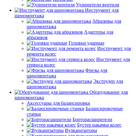
Удлинители вентиля
Инструмент для
шиномонтажа
Абразивы для
шиномонтажа
Адаптеры для
абразивов
Головки ударные
Инструмент для
ремонта колес
Инструмент для
сервиса колес
Фрезы для
шиномонтажа
Экструдер для
шиномонтажа
Оборудование для
шиномонтажа
Аксессуары для балансировки
Балансировочные
станки
Борторасширители
Бустер накачки колес
Вулканизаторы