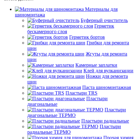
Материалы для
шиномонтажа
Буферный очиститель
Герметик
бескамерного слоя
Герметик бортов
Грибки для ремонта
шин
Жгуты для ремонта
шин
Камерные заплатки
Клей для вулканизации
Ножки для ремонта
шин
Паста шиномонтажная
Пластыри TRS
Пластыри
диагональные
Пластыри
диагональные ТЕРМО
Пластыри радиальные
Пластыри
радиальные ТЕРМО
Прочая химия