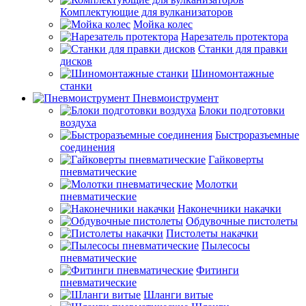
Комплектующие для вулканизаторов
Мойка колес
Нарезатель протектора
Станки для правки
дисков
Шиномонтажные
станки
Пневмоиструмент
Блоки подготовки
воздуха
Быстроразъемные
соединения
Гайковерты
пневматические
Молотки
пневматические
Наконечники накачки
Обдувочные пистолеты
Пистолеты накачки
Пылесосы
пневматические
Фитинги
пневматические
Шланги витые