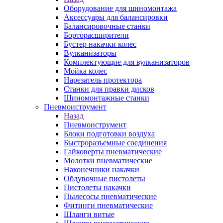
Оборудование для шиномонтажа
Аксессуары для балансировки
Балансировочные станки
Борторасширители
Бустер накачки колес
Вулканизаторы
Комплектующие для вулканизаторов
Мойка колес
Нарезатель протектора
Станки для правки дисков
Шиномонтажные станки
Пневмоиструмент
Назад
Пневмоиструмент
Блоки подготовки воздуха
Быстроразъемные соединения
Гайковерты пневматические
Молотки пневматические
Наконечники накачки
Обдувочные пистолеты
Пистолеты накачки
Пылесосы пневматические
Фитинги пневматические
Шланги витые