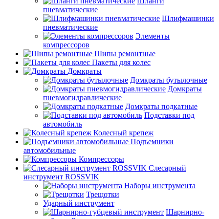
Шланги
пневматические
Шлифмашинки
пневматические
Элементы
компрессоров
Шипы ремонтные
Пакеты для колес
Домкраты
Домкраты бутылочные
Домкраты
пневмогидравлические
Домкраты подкатные
Подставки под
автомобиль
Колесный крепеж
Подъемники
автомобильные
Компрессоры
Слесарный
инструмент ROSSVIK
Наборы инструмента
Трещотки
Ударный инструмент
Шарнирно-