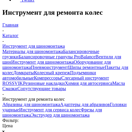
Инструмент для ремонта колес
Главная
-
Каталог
-
Инструмент для шиномонтажа
Материалы для шиномонтажа
Балансировочные
грузики
Балансировочные гранулы ProBalance
Вентили для
шин
Инструмент для шиномонтажа
Оборудование для
шиномонтажа
Пневмоиструмент
Шипы ремонтные
Пакеты для
колес
Домкраты
Колесный крепеж
Подъемники
автомобильные
Компрессоры
Слесарный инструмент
ROSSVIK
Резиновые накладки
Химия для автосервиса
Масла
Смазки
Сопутствующие товары
-
Инструмент для ремонта колес
Абразивы для шиномонтажа
Адаптеры для абразивов
Головки
ударные
Инструмент для сервиса колес
Фрезы для
шиномонтажа
Экструдер для шиномонтажа
Фильтр:
Цена