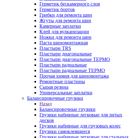
Герметик бескамерного слоя
Герметик бортов
Грибки для ремонта шин
Жгуты для ремонта шин
Камерные заплатки
Клей для вулканизации
Ножки для ремонта шин
Паста шиномонтажная
Пластыри TRS
Пластыри диагональные
Пластыри диагональные ТЕРМО
Пластыри радиальные
Пластыри радиальные ТЕРМО
Прочая химия для шиномонтажа
Ремонтные пластины
Сырая резина
Универсальные заплатки
Балансировочные грузики
Назад
Балансировочные грузики
Грузики набивные легковые для литых
дисков
Грузики набивные для грузовых колес
Грузики самоклеящиеся
Грузики набивные легковые для стальных