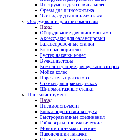
Инструмент для сервиса колес
Фрезы для шиномонтажа
Экструдер для шиномонтажа
Оборудование для шиномонтажа
Назад
Оборудование для шиномонтажа
Аксессуары для балансировки
Балансировочные станки
Борторасширители
Бустер накачки колес
Вулканизаторы
Комплектующие для вулканизаторов
Мойка колес
Нарезатель протектора
Станки для правки дисков
Шиномонтажные станки
Пневмоиструмент
Назад
Пневмоиструмент
Блоки подготовки воздуха
Быстроразъемные соединения
Гайковерты пневматические
Молотки пневматические
Наконечники накачки
Обдувочные пистолеты