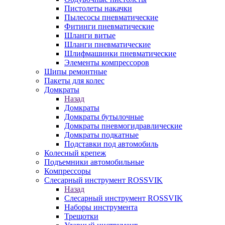
Пистолеты накачки
Пылесосы пневматические
Фитинги пневматические
Шланги витые
Шланги пневматические
Шлифмашинки пневматические
Элементы компрессоров
Шипы ремонтные
Пакеты для колес
Домкраты
Назад
Домкраты
Домкраты бутылочные
Домкраты пневмогидравлические
Домкраты подкатные
Подставки под автомобиль
Колесный крепеж
Подъемники автомобильные
Компрессоры
Слесарный инструмент ROSSVIK
Назад
Слесарный инструмент ROSSVIK
Наборы инструмента
Трещотки