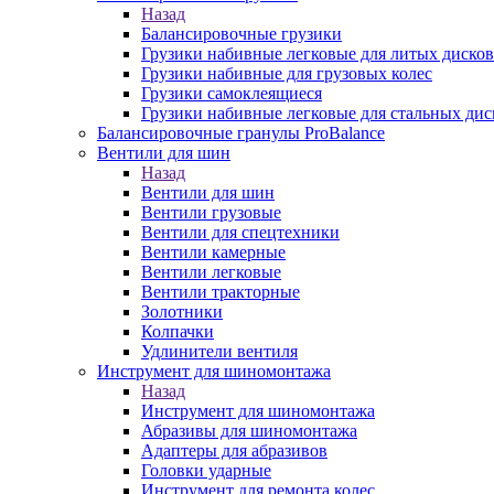
Назад
Балансировочные грузики
Грузики набивные легковые для литых дисков
Грузики набивные для грузовых колес
Грузики самоклеящиеся
Грузики набивные легковые для стальных дис
Балансировочные гранулы ProBalance
Вентили для шин
Назад
Вентили для шин
Вентили грузовые
Вентили для спецтехники
Вентили камерные
Вентили легковые
Вентили тракторные
Золотники
Колпачки
Удлинители вентиля
Инструмент для шиномонтажа
Назад
Инструмент для шиномонтажа
Абразивы для шиномонтажа
Адаптеры для абразивов
Головки ударные
Инструмент для ремонта колес