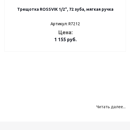
Трещотка ROSSVIK 1/2", 72 зуба, мягкая ручка
Артикул: R7212
Цена:
1 155
руб.
Т
–
н
в
м
р
п
на
Читать далее...
С
и
ш