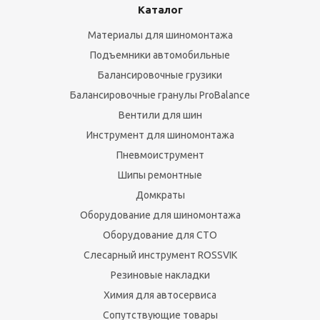
и
Каталог
п
и
Материалы для шиномонтажа
н
Подъемники автомобильные
П
Балансировочные грузики
д
Балансировочные гранулы ProBalance
о
(о
Вентили для шин
р
Инструмент для шиномонтажа
к
Пневмоиструмент
П
ф
Шипы ремонтные
и
Домкраты
п
Оборудование для шиномонтажа
су
Оборудование для СТО
т
–
Слесарный инструмент ROSSVIK
и
Резиновые накладки
с
Химия для автосервиса
из
Сопутствующие товары
г