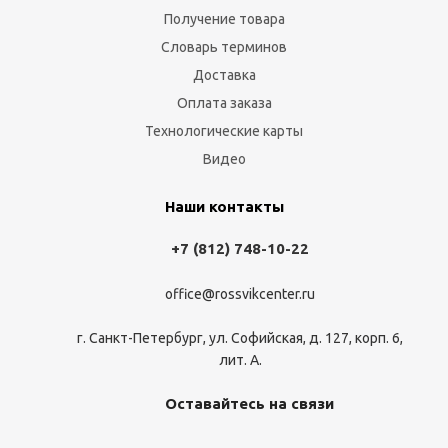
Получение товара
Словарь терминов
Доставка
Оплата заказа
О
в
Технологические карты
–
Видео
к
т
Наши контакты
с
к
+7 (812) 748-10-22
р
на
office@rossvikcenter.ru
Э
у
г. Санкт-Петербург, ул. Софийская, д. 127, корп. 6,
и
лит. А.
к
о
Оставайтесь на связи
и
и